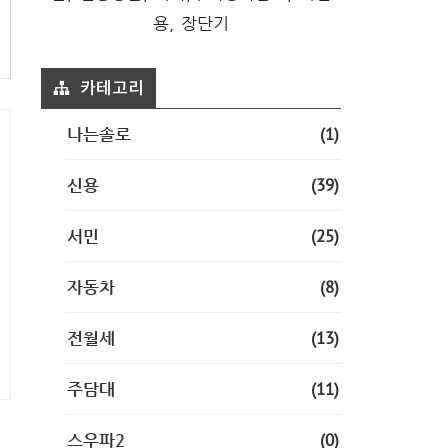
용, 장단기
카테고리
(1)
나는솔로
(39)
신용
(25)
서민
(8)
자동차
(13)
전월세
(11)
주담대
(0)
스우파2