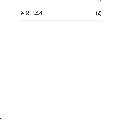
(2)
돌싱글즈4
고