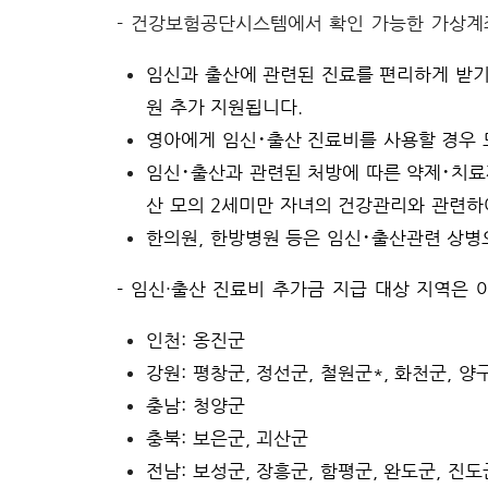
- 건강보험공단시스템에서 확인 가능한 가상계
임신과 출산에 관련된 진료를 편리하게 받기
원 추가 지원됩니다.
영아에게 임신･출산 진료비를 사용할 경우 
임신･출산과 관련된 처방에 따른 약제･치료
산 모의 2세미만 자녀의 건강관리와 관련하
한의원, 한방병원 등은 임신･출산관련 상병
-
임신·출산 진료비 추가금 지급 대상 지역은 
인천: 옹진군
강원: 평창군, 정선군, 철원군*, 화천군, 양
충남: 청양군
충북: 보은군, 괴산군
전남: 보성군, 장흥군, 함평군, 완도군, 진도