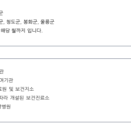
군
군, 청도군, 봉화군, 울릉군
해당 월까지 입니다.
관
급여기관
료원 및 보건지소
 따라 개설된 보건진료소
방병원