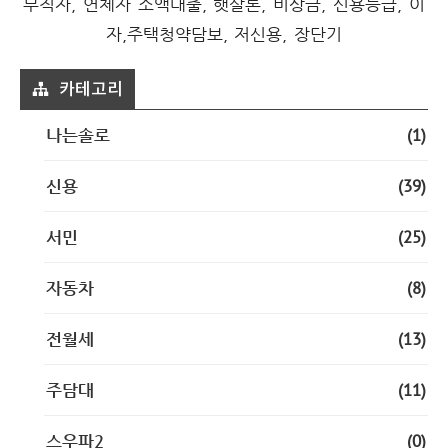
무직자, 연체자 소액대출, 햇살론, 비상금, 신용등급, 이
자,주택청약담보, 저신용, 장단기
카테고리
(1)
나는솔로
(39)
신용
(25)
서민
(8)
자동차
(13)
전월세
(11)
주담대
(0)
스우파2